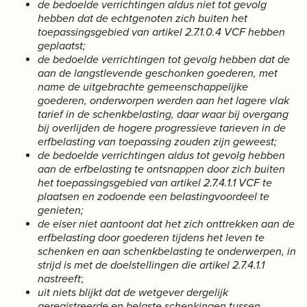
de bedoelde verrichtingen aldus niet tot gevolg
hebben dat de echtgenoten zich buiten het
toepassingsgebied van artikel 2.7.1.0.4 VCF hebben
geplaatst;
de bedoelde verrichtingen tot gevolg hebben dat de
aan de langstlevende geschonken goederen, met
name de uitgebrachte gemeenschappelijke
goederen, onderworpen werden aan het lagere vlak
tarief in de schenkbelasting, daar waar bij overgang
bij overlijden de hogere progressieve tarieven in de
erfbelasting van toepassing zouden zijn geweest;
de bedoelde verrichtingen aldus tot gevolg hebben
aan de erfbelasting te ontsnappen door zich buiten
het toepassingsgebied van artikel 2.7.4.1.1 VCF te
plaatsen en zodoende een belastingvoordeel te
genieten;
de eiser niet aantoont dat het zich onttrekken aan de
erfbelasting door goederen tijdens het leven te
schenken en aan schenkbelasting te onderwerpen, in
strijd is met de doelstellingen die artikel 2.7.4.1.1
nastreeft
;
uit niets blijkt dat de wetgever dergelijk
geregistreerde en belaste schenkingen tussen