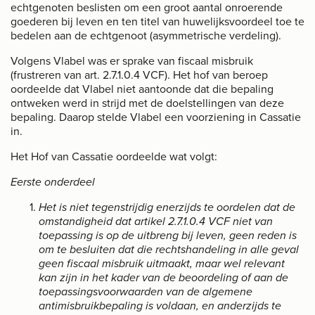
echtgenoten beslisten om een groot aantal onroerende
Fiscaal recht
goederen bij leven en ten titel van huwelijksvoordeel toe te
bedelen aan de echtgenoot (asymmetrische verdeling).
Familie- en erfrecht
Volgens Vlabel was er sprake van fiscaal misbruik
(frustreren van art. 2.7.1.0.4 VCF). Het hof van beroep
Team
oordeelde dat Vlabel niet aantoonde dat die bepaling
ontweken werd in strijd met de doelstellingen van deze
Nieuws
bepaling. Daarop stelde Vlabel een voorziening in Cassatie
in.
Activiteiten / Vacatures
Het Hof van Cassatie oordeelde wat volgt:
Juridische informatie
Eerste onderdeel
Privacy
Het is niet tegenstrijdig enerzijds te oordelen dat de
omstandigheid dat artikel 2.7.1.0.4 VCF niet van
Contact
toepassing is op de uitbreng bij leven, geen reden is
om te besluiten dat die rechtshandeling in alle geval
geen fiscaal misbruik uitmaakt, maar wel relevant
kan zijn in het kader van de beoordeling of aan de
toepassingsvoorwaarden van de algemene
antimisbruikbepaling is voldaan, en anderzijds te