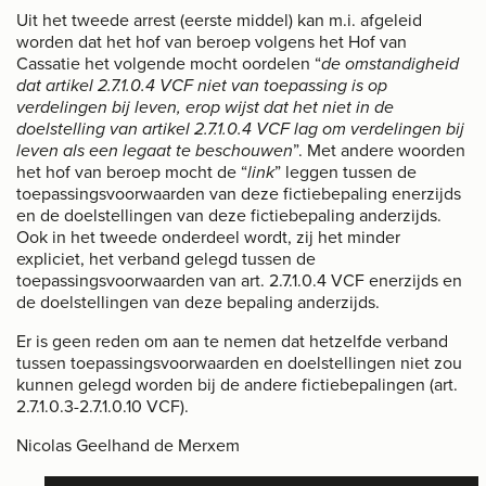
Uit het tweede arrest (eerste middel) kan m.i. afgeleid
worden dat het hof van beroep volgens het Hof van
Cassatie het volgende mocht oordelen “
de omstandigheid
dat artikel 2.7.1.0.4 VCF niet van toepassing is op
verdelingen bij leven, erop wijst dat het niet in de
doelstelling van artikel 2.7.1.0.4 VCF lag om verdelingen bij
leven als een legaat te beschouwen
”. Met andere woorden
het hof van beroep mocht de “
link
” leggen tussen de
toepassingsvoorwaarden van deze fictiebepaling enerzijds
en de doelstellingen van deze fictiebepaling anderzijds.
Ook in het tweede onderdeel wordt, zij het minder
expliciet, het verband gelegd tussen de
toepassingsvoorwaarden van art. 2.7.1.0.4 VCF enerzijds en
de doelstellingen van deze bepaling anderzijds.
Er is geen reden om aan te nemen dat hetzelfde verband
tussen toepassingsvoorwaarden en doelstellingen niet zou
kunnen gelegd worden bij de andere fictiebepalingen (art.
2.7.1.0.3-2.7.1.0.10 VCF).
Nicolas Geelhand de Merxem