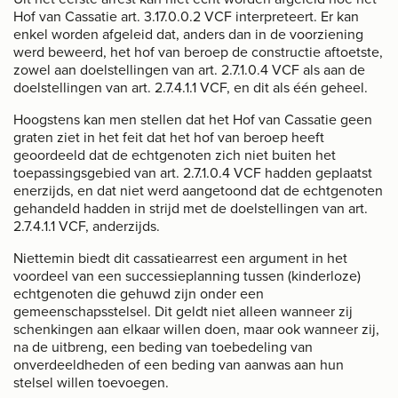
Hof van Cassatie art. 3.17.0.0.2 VCF interpreteert. Er kan
enkel worden afgeleid dat, anders dan in de voorziening
werd beweerd, het hof van beroep de constructie aftoetste,
zowel aan doelstellingen van art. 2.7.1.0.4 VCF als aan de
doelstellingen van art. 2.7.4.1.1 VCF, en dit als één geheel.
Hoogstens kan men stellen dat het Hof van Cassatie geen
graten ziet in het feit dat het hof van beroep heeft
geoordeeld dat de echtgenoten zich niet buiten het
toepassingsgebied van art. 2.7.1.0.4 VCF hadden geplaatst
enerzijds, en dat niet werd aangetoond dat de echtgenoten
gehandeld hadden in strijd met de doelstellingen van art.
2.7.4.1.1 VCF, anderzijds.
Niettemin biedt dit cassatiearrest een argument in het
voordeel van een successieplanning tussen (kinderloze)
echtgenoten die gehuwd zijn onder een
gemeenschapsstelsel. Dit geldt niet alleen wanneer zij
schenkingen aan elkaar willen doen, maar ook wanneer zij,
na de uitbreng, een beding van toebedeling van
onverdeeldheden of een beding van aanwas aan hun
stelsel willen toevoegen.